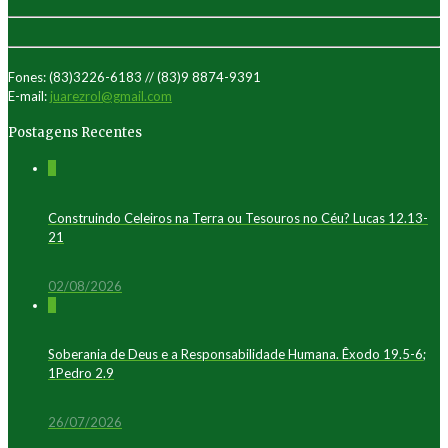
Fones: (83)3226-6183 // (83)9 8874-9391
E-mail:
juarezrol@gmail.com
Postagens Recentes
0
Construindo Celeiros na Terra ou Tesouros no Céu? Lucas 12.13-
21
02/08/2026
0
Soberania de Deus e a Responsabilidade Humana. Êxodo 19.5-6;
1Pedro 2.9
26/07/2026