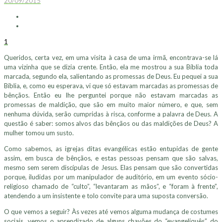
20/09/2015
1
Queridos, certa vez, em uma visita à casa de uma irmã, encontrava-se lá
uma vizinha que se dizia crente. Então, ela me mostrou a sua Bíblia toda
marcada, segundo ela, salientando as promessas de Deus. Eu pequei a sua
Bíblia, e, como eu esperava, vi que só estavam marcadas as promessas de
bênçãos. Então eu lhe perguntei porque não estavam marcadas as
promessas de maldição, que são em muito maior número, e que, sem
nenhuma dúvida, serão cumpridas à risca, conforme a palavra de Deus. A
questão é saber: somos alvos das bênçãos ou das maldições de Deus? A
mulher tomou um susto.
Como sabemos, as igrejas ditas evangélicas estão entupidas de gente
assim, em busca de bênçãos, e estas pessoas pensam que são salvas,
mesmo sem serem discípulas de Jesus. Elas pensam que são convertidas
porque, iludidas por um manipulador de auditório, em um evento sócio-
religioso chamado de “culto”, “levantaram as mãos”, e “foram à frente”,
atendendo a um insistente e tolo convite para uma suposta conversão.
O que vemos a seguir? Às vezes até vemos alguma mudança de costumes
sociais, vemos o aprendizado de alguns chavões do “evangeliquês” do