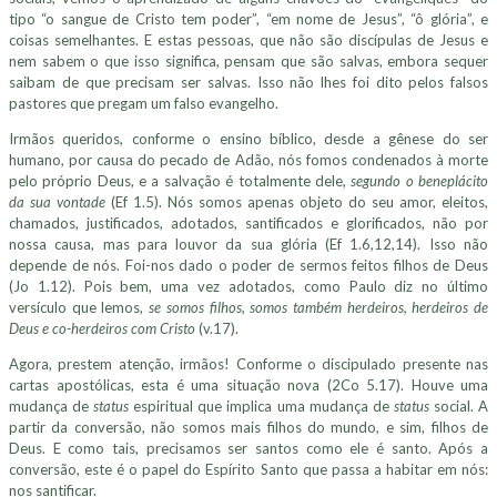
tipo “o sangue de Cristo tem poder”, “em nome de Jesus”, “ô glória”, e
coisas semelhantes. E estas pessoas, que não são discípulas de Jesus e
nem sabem o que isso significa, pensam que são salvas, embora sequer
saibam de que precisam ser salvas. Isso não lhes foi dito pelos falsos
pastores que pregam um falso evangelho.
Irmãos queridos, conforme o ensino bíblico, desde a gênese do ser
humano, por causa do pecado de Adão, nós fomos condenados à morte
pelo próprio Deus, e a salvação é totalmente dele,
segundo o beneplácito
da sua vontade
(Ef 1.5). Nós somos apenas objeto do seu amor, eleitos,
chamados, justificados, adotados, santificados e glorificados, não por
nossa causa, mas para louvor da sua glória (Ef 1.6,12,14). Isso não
depende de nós. Foi-nos dado o poder de sermos feitos filhos de Deus
(Jo 1.12). Pois bem, uma vez adotados, como Paulo diz no último
versículo que lemos,
se somos filhos, somos também herdeiros, herdeiros de
Deus e co-herdeiros com Cristo
(v.17).
Agora, prestem atenção, irmãos! Conforme o discipulado presente nas
cartas apostólicas, esta é uma situação nova (2Co 5.17). Houve uma
mudança de
status
espiritual que implica uma mudança de
status
social. A
partir da conversão, não somos mais filhos do mundo, e sim, filhos de
Deus. E como tais, precisamos ser santos como ele é santo. Após a
conversão, este é o papel do Espírito Santo que passa a habitar em nós:
nos santificar.