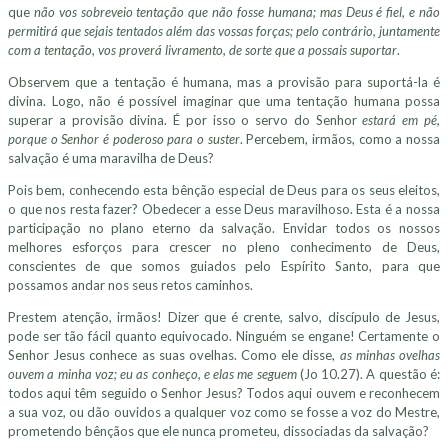
que
não vos sobreveio tentação que não fosse humana; mas Deus é fiel, e não
permitirá que sejais tentados além das vossas forças; pelo contrário, juntamente
com a tentação, vos proverá livramento, de sorte que a possais suportar
.
Observem que a tentação é humana, mas a provisão para suportá-la é
divina. Logo, não é possível imaginar que uma tentação humana possa
superar a provisão divina. É por isso o servo do Senhor
estará em pé,
porque o Senhor é poderoso para o suster
. Percebem, irmãos, como a nossa
salvação é uma maravilha de Deus?
Pois bem, conhecendo esta bênção especial de Deus para os seus eleitos,
o que nos resta fazer? Obedecer a esse Deus maravilhoso. Esta é a nossa
participação no plano eterno da salvação. Envidar todos os nossos
melhores esforços para crescer no pleno conhecimento de Deus,
conscientes de que somos guiados pelo Espírito Santo, para que
possamos andar nos seus retos caminhos.
Prestem atenção, irmãos! Dizer que é crente, salvo, discípulo de Jesus,
pode ser tão fácil quanto equivocado. Ninguém se engane! Certamente o
Senhor Jesus conhece as suas ovelhas. Como ele disse,
as minhas ovelhas
ouvem a minha voz; eu as conheço, e elas me seguem
(Jo 10.27). A questão é:
todos aqui têm seguido o Senhor Jesus? Todos aqui ouvem e reconhecem
a sua voz, ou dão ouvidos a qualquer voz como se fosse a voz do Mestre,
prometendo bênçãos que ele nunca prometeu, dissociadas da salvação?