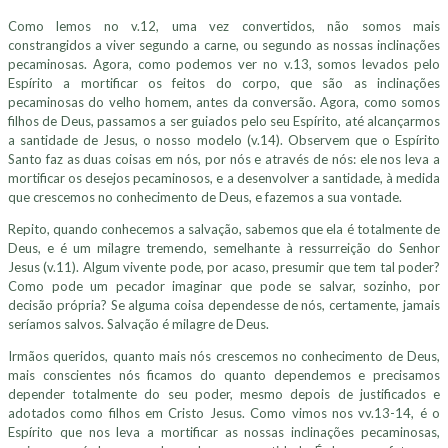
Como lemos no v.12, uma vez convertidos, não somos mais
constrangidos a viver segundo a carne, ou segundo as nossas inclinações
pecaminosas. Agora, como podemos ver no v.13, somos levados pelo
Espírito a mortificar os feitos do corpo, que são as inclinações
pecaminosas do velho homem, antes da conversão. Agora, como somos
filhos de Deus, passamos a ser guiados pelo seu Espírito, até alcançarmos
a santidade de Jesus, o nosso modelo (v.14). Observem que o Espírito
Santo faz as duas coisas em nós, por nós e através de nós: ele nos leva a
mortificar os desejos pecaminosos, e a desenvolver a santidade, à medida
que crescemos no conhecimento de Deus, e fazemos a sua vontade.
Repito, quando conhecemos a salvação, sabemos que ela é totalmente de
Deus, e é um milagre tremendo, semelhante à ressurreição do Senhor
Jesus (v.11). Algum vivente pode, por acaso, presumir que tem tal poder?
Como pode um pecador imaginar que pode se salvar, sozinho, por
decisão própria? Se alguma coisa dependesse de nós, certamente, jamais
seríamos salvos. Salvação é milagre de Deus.
Irmãos queridos, quanto mais nós crescemos no conhecimento de Deus,
mais conscientes nós ficamos do quanto dependemos e precisamos
depender totalmente do seu poder, mesmo depois de justificados e
adotados como filhos em Cristo Jesus. Como vimos nos vv.13-14, é o
Espírito que nos leva a mortificar as nossas inclinações pecaminosas,