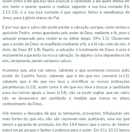
assim como é ele que nos leva a buscar a santidade. É ele quem efetua em
nós tanto o querer quanto o realizar, segundo a sua boa vontade (Fp
2.12-13), e a sua boa vontade é que sejamos feitos à semelhança de
Jesus, para à glória eterna do Pai.
É por isso que o salvo não pode perder a salvação, porque, como ensina o
apóstolo Pedro,
somos guardados pelo poder de Deus, mediante a fé, para a
salvação preparada para revelar-se no último tempo
(1Pe 1.5). Observem
que o poder de Deus se manifesta mediante a fé, e a fé não vem de nós, é
dom, de Deus (Ef 2.8). Repito, a salvação é totalmente de Deus, e esta é
exatamente a garantia da nossa salvação. Se alguma coisa dependesse de
nós, certamente, jamais seríamos salvos.
Acontece que, uma vez salvos, sabendo o que aconteceu conosco pelo
poder do Espírito Santo, sabendo que é ele que nos converte (v.11),
sabendo que é ele que nos leva a mortificar as nossas inclinações
pecaminosas (v.13), assim como é ele que nos leva a buscar a santidade
para nos tornar iguais a Jesus (v.14), não se pode cogitar que um salvo
não se desenvolva em santidade à medida que cresce no pleno
conhecimento de Deus.
Até mesmo a desculpa de que as tentações, provações, tribulações são
mais fortes do que nós, não são razoáveis nem aceitáveis, uma vez que
temos a garantia de proteção. Em Rm 14.4 lemos que o servo do Senhor
estará em pé, porque o Senhor é poderoso para o suster
. Em 1Co 10.13 lemos