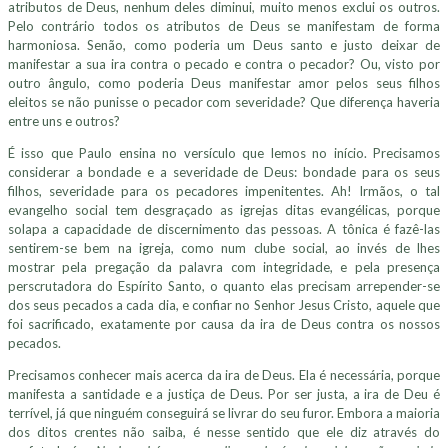
atributos de Deus, nenhum deles diminui, muito menos exclui os outros.
Pelo contrário todos os atributos de Deus se manifestam de forma
harmoniosa. Senão, como poderia um Deus santo e justo deixar de
manifestar a sua ira contra o pecado e contra o pecador? Ou, visto por
outro ângulo, como poderia Deus manifestar amor pelos seus filhos
eleitos se não punisse o pecador com severidade? Que diferença haveria
entre uns e outros?
É isso que Paulo ensina no versículo que lemos no início. Precisamos
considerar a bondade e a severidade de Deus: bondade para os seus
filhos, severidade para os pecadores impenitentes. Ah! Irmãos, o tal
evangelho social tem desgraçado as igrejas ditas evangélicas, porque
solapa a capacidade de discernimento das pessoas. A tônica é fazê-las
sentirem-se bem na igreja, como num clube social, ao invés de lhes
mostrar pela pregação da palavra com integridade, e pela presença
perscrutadora do Espírito Santo, o quanto elas precisam arrepender-se
dos seus pecados a cada dia, e confiar no Senhor Jesus Cristo, aquele que
foi sacrificado, exatamente por causa da ira de Deus contra os nossos
pecados.
Precisamos conhecer mais acerca da ira de Deus. Ela é necessária, porque
manifesta a santidade e a justiça de Deus. Por ser justa, a ira de Deu é
terrível, já que ninguém conseguirá se livrar do seu furor. Embora a maioria
dos ditos crentes não saiba, é nesse sentido que ele diz através do