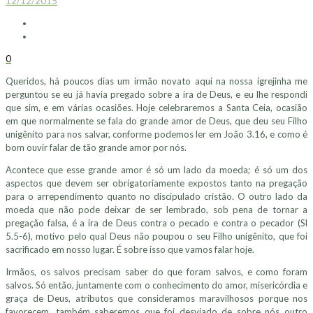
12/12/2015
0
Queridos, há poucos dias um irmão novato aqui na nossa igrejinha me
perguntou se eu já havia pregado sobre a ira de Deus, e eu lhe respondi
que sim, e em várias ocasiões. Hoje celebraremos a Santa Ceia, ocasião
em que normalmente se fala do grande amor de Deus, que deu seu Filho
unigênito para nos salvar, conforme podemos ler em João 3.16, e como é
bom ouvir falar de tão grande amor por nós.
Acontece que esse grande amor é só um lado da moeda; é só um dos
aspectos que devem ser obrigatoriamente expostos tanto na pregação
para o arrependimento quanto no discipulado cristão. O outro lado da
moeda que não pode deixar de ser lembrado, sob pena de tornar a
pregação falsa, é a ira de Deus contra o pecado e contra o pecador (Sl
5.5-6), motivo pelo qual Deus não poupou o seu Filho unigênito, que foi
sacrificado em nosso lugar. É sobre isso que vamos falar hoje.
Irmãos, os salvos precisam saber do que foram salvos, e como foram
salvos. Só então, juntamente com o conhecimento do amor, misericórdia e
graça de Deus, atributos que consideramos maravilhosos porque nos
favorecem, também saberemos que foi desviado de sobre nós outro