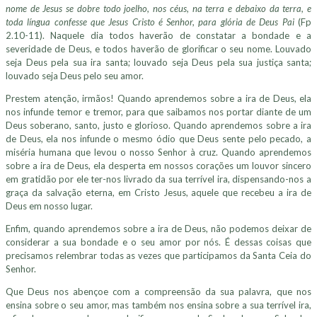
nome de Jesus se dobre todo joelho, nos céus, na terra e debaixo da terra, e
toda língua confesse que Jesus Cristo é Senhor, para glória de Deus Pai
(Fp
2.10-11). Naquele dia todos haverão de constatar a bondade e a
severidade de Deus, e todos haverão de glorificar o seu nome. Louvado
seja Deus pela sua ira santa; louvado seja Deus pela sua justiça santa;
louvado seja Deus pelo seu amor.
Prestem atenção, irmãos! Quando aprendemos sobre a ira de Deus, ela
nos infunde temor e tremor, para que saibamos nos portar diante de um
Deus soberano, santo, justo e glorioso. Quando aprendemos sobre a ira
de Deus, ela nos infunde o mesmo ódio que Deus sente pelo pecado, a
miséria humana que levou o nosso Senhor à cruz. Quando aprendemos
sobre a ira de Deus, ela desperta em nossos corações um louvor sincero
em gratidão por ele ter-nos livrado da sua terrível ira, dispensando-nos a
graça da salvação eterna, em Cristo Jesus, aquele que recebeu a ira de
Deus em nosso lugar.
Enfim, quando aprendemos sobre a ira de Deus, não podemos deixar de
considerar a sua bondade e o seu amor por nós. É dessas coisas que
precisamos relembrar todas as vezes que participamos da Santa Ceia do
Senhor.
Que Deus nos abençoe com a compreensão da sua palavra, que nos
ensina sobre o seu amor, mas também nos ensina sobre a sua terrível ira,