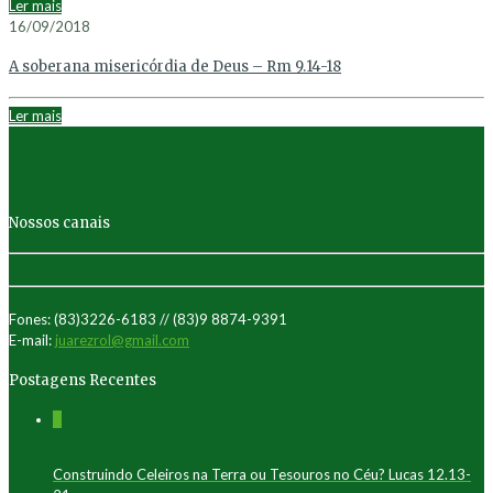
Ler mais
16/09/2018
A soberana misericórdia de Deus – Rm 9.14-18
Ler mais
Nossos canais
Fones: (83)3226-6183 // (83)9 8874-9391
E-mail:
juarezrol@gmail.com
Postagens Recentes
0
Construindo Celeiros na Terra ou Tesouros no Céu? Lucas 12.13-