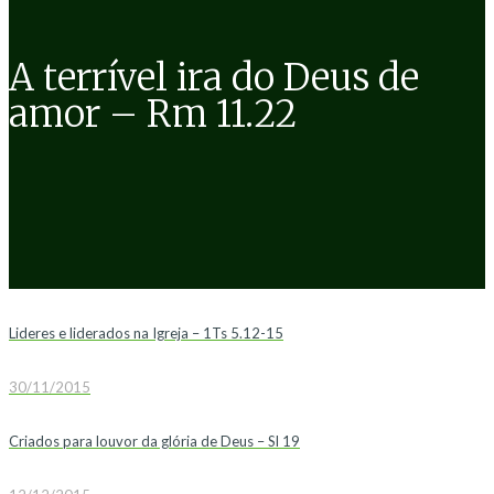
A terrível ira do Deus de
amor – Rm 11.22
Lideres e liderados na Igreja – 1Ts 5.12-15
30/11/2015
Criados para louvor da glória de Deus – Sl 19