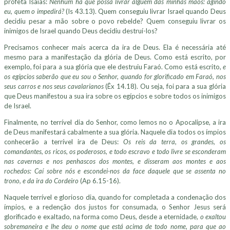
profeta Isaías:
Nenhum há que possa livrar alguém das minhas mãos: agindo
eu, quem o impedirá?
(Is 43.13). Quem conseguiu livrar Israel quando Deus
decidiu pesar a mão sobre o povo rebelde? Quem conseguiu livrar os
inimigos de Israel quando Deus decidiu destruí-los?
Precisamos conhecer mais acerca da ira de Deus. Ela é necessária até
mesmo para a manifestação da glória de Deus. Como está escrito, por
exemplo, foi para a sua glória que ele destruiu Faraó. Como está escrito,
e
os egípcios saberão que eu sou o Senhor, quando for glorificado em Faraó, nos
seus carros e nos seus cavalarianos
(Êx 14.18). Ou seja, foi para a sua glória
que Deus manifestou a sua ira sobre os egípcios e sobre todos os inimigos
de Israel.
Finalmente, no terrível dia do Senhor, como lemos no o Apocalipse, a ira
de Deus manifestará cabalmente a sua glória. Naquele dia todos os ímpios
conhecerão a terrível ira de Deus:
Os reis da terra, os grandes, os
comandantes, os ricos, os poderosos, e todo escravo e todo livre se esconderam
nas cavernas e nos penhascos dos montes, e disseram aos montes e aos
rochedos: Caí sobre nós e escondei-nos da face daquele que se assenta no
trono, e da ira do Cordeiro
(Ap 6.15-16).
Naquele terrível e glorioso dia, quando for completada a condenação dos
ímpios, e a redenção dos justos for consumada, o Senhor Jesus será
glorificado e exaltado, na forma como Deus, desde a eternidade,
o exaltou
sobremaneira e lhe deu o nome que está acima de todo nome, para que ao