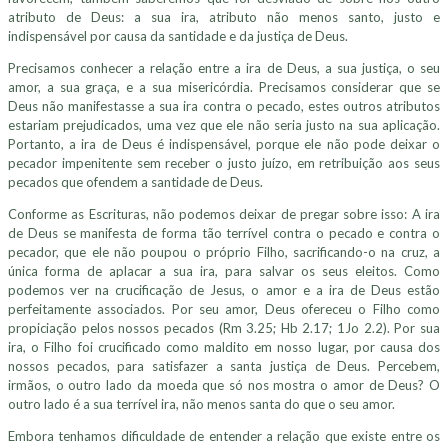
atributo de Deus: a sua ira, atributo não menos santo, justo e
indispensável por causa da santidade e da justiça de Deus.
Precisamos conhecer a relação entre a ira de Deus, a sua justiça, o seu
amor, a sua graça, e a sua misericórdia. Precisamos considerar que se
Deus não manifestasse a sua ira contra o pecado, estes outros atributos
estariam prejudicados, uma vez que ele não seria justo na sua aplicação.
Portanto, a ira de Deus é indispensável, porque ele não pode deixar o
pecador impenitente sem receber o justo juízo, em retribuição aos seus
pecados que ofendem a santidade de Deus.
Conforme as Escrituras, não podemos deixar de pregar sobre isso: A ira
de Deus se manifesta de forma tão terrível contra o pecado e contra o
pecador, que ele não poupou o próprio Filho, sacrificando-o na cruz, a
única forma de aplacar a sua ira, para salvar os seus eleitos. Como
podemos ver na crucificação de Jesus, o amor e a ira de Deus estão
perfeitamente associados. Por seu amor, Deus ofereceu o Filho como
propiciação pelos nossos pecados (Rm 3.25; Hb 2.17; 1Jo 2.2). Por sua
ira, o Filho foi crucificado como maldito em nosso lugar, por causa dos
nossos pecados, para satisfazer a santa justiça de Deus. Percebem,
irmãos, o outro lado da moeda que só nos mostra o amor de Deus? O
outro lado é a sua terrível ira, não menos santa do que o seu amor.
Embora tenhamos dificuldade de entender a relação que existe entre os