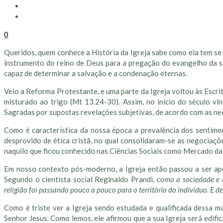
0
Queridos, quem conhece a História da Igreja sabe como ela tem se
instrumento do reino de Deus para a pregação do evangelho da sa
capaz de determinar a salvação e a condenação eternas.
Veio a Reforma Protestante, e uma parte da Igreja voltou às Escritu
misturado ao trigo (Mt 13.24-30). Assim, no início do século vi
Sagradas por supostas revelações subjetivas, de acordo com as ne
Como é característica da nossa época a prevalência dos sentime
desprovido de ética cristã, no qual consolidaram-se as negociaçõ
naquilo que ficou conhecido nas Ciências Sociais como Mercado da
Em nosso contexto pós-moderno, a Igreja então passou a ser ape
Segundo o cientista social Reginaldo Prandi,
como a sociedade e 
religião foi passando pouco a pouco para o território do indivíduo. E 
Como é triste ver a Igreja sendo estudada e qualificada dessa m
Senhor Jesus. Como lemos, ele afirmou que a sua Igreja será edifi