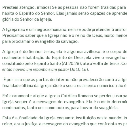
Prestem atenção, irmãos! Se as pessoas não forem trazidas para a
habita o Espírito do Senhor. Elas jamais serão capazes de aprende
glória do Senhor da Igreja.
A Igreja não é um negócio humano, nem se pode pretender transfo
Precisamos saber que a Igreja não é o reino de Deus, muito meno
para proclamar o evangelho da salvação.
A Igreja é do Senhor Jesus; ela é algo maravilhoso; é o corpo d
realmente é habitação do Espírito de Deus, ela vive o evangelho
constituído pelo Espírito Santo (At 20.28), até a volta de Jesus. 
então haverá um rebanho e um pastor
(Jo10.16).
É por isso que as portas do inferno não prevalecerão contra a Igr
finalidade última da Igreja não é o seu crescimento numérico, não
Foi exatamente aí que a Igreja Católica Romana se perdeu, usurp
Igreja sequer é a mensagem do evangelho. Ela é o meio determ
condenados, tanto uns como outros, para louvor da sua glória.
Esta é a finalidade da Igreja enquanto instituição neste mundo: 
reino, a sua justiça, a mensagem do evangelho que confronta os p