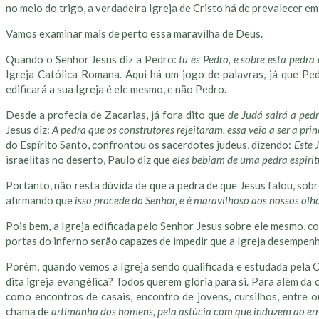
no meio do trigo, a verdadeira Igreja de Cristo há de prevalecer 
Vamos examinar mais de perto essa maravilha de Deus.
Quando o Senhor Jesus diz a Pedro:
tu és Pedro, e sobre esta pedra 
Igreja Católica Romana. Aqui há um jogo de palavras, já que Ped
edificará a sua Igreja é ele mesmo, e não Pedro.
Desde a profecia de Zacarias, já fora dito que
de Judá sairá a ped
Jesus diz:
A pedra que os construtores rejeitaram, essa veio a ser a pri
do Espírito Santo, confrontou os sacerdotes judeus, dizendo:
Este 
israelitas no deserto, Paulo diz que
eles bebiam de uma pedra espiritu
Portanto, não resta dúvida de que a pedra de que Jesus falou, sobr
afirmando que
isso procede do Senhor, e é maravilhoso aos nossos olh
Pois bem, a Igreja edificada pelo Senhor Jesus sobre ele mesmo, 
portas do inferno serão capazes de impedir que a Igreja desempen
Porém, quando vemos a Igreja sendo qualificada e estudada pela 
dita igreja evangélica? Todos querem glória para si. Para além d
como encontros de casais, encontro de jovens, cursilhos, entre 
chama de
artimanha dos homens, pela astúcia com que induzem ao er