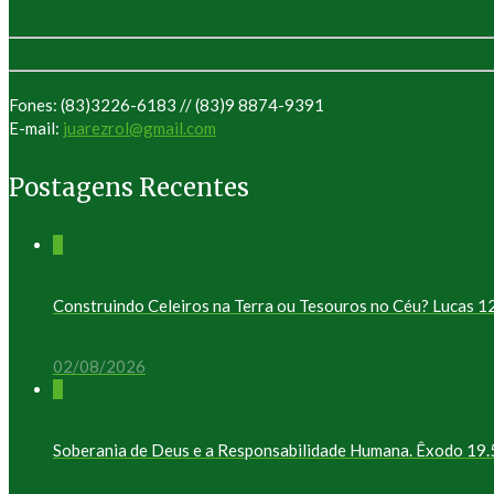
Fones: (83)3226-6183 // (83)9 8874-9391
E-mail:
juarezrol@gmail.com
Postagens Recentes
0
Construindo Celeiros na Terra ou Tesouros no Céu? Lucas 1
02/08/2026
0
Soberania de Deus e a Responsabilidade Humana. Êxodo 19.