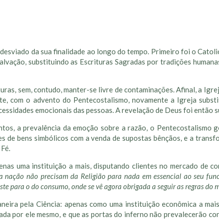
 desviado da sua finalidade ao longo do tempo. Primeiro foi o Catol
lvação, substituindo as Escrituras Sagradas por tradições humana
ras, sem, contudo, manter-se livre de contaminações. Afinal, a Igrej
nte, com o advento do Pentecostalismo, novamente a Igreja substi
cessidades emocionais das pessoas. A revelação de Deus foi então s
ntos, a prevalência da emoção sobre a razão, o Pentecostalismo 
es de bens simbólicos com a venda de supostas bênçãos, e a transf
 Fé.
nas uma instituição a mais, disputando clientes no mercado de c
a nação não precisam da Religião para nada em essencial ao seu func
deste para o do consumo, onde se vê agora obrigada a seguir as regras do 
aneira pela Ciência: apenas como uma instituição econômica a mai
cada por ele mesmo, e que as portas do inferno não prevalecerão con