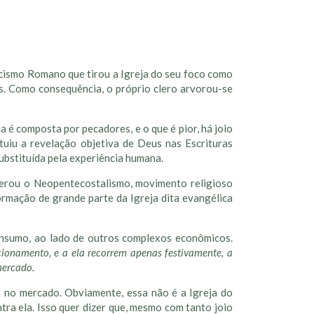
icismo Romano que tirou a Igreja do seu foco como
s. Como consequência, o próprio clero arvorou-se
a é composta por pecadores, e o que é pior, há joio
tuiu a revelação objetiva de Deus nas Escrituras
ubstituída pela experiência humana.
gerou o Neopentecostalismo, movimento religioso
ormação de grande parte da Igreja dita evangélica
onsumo, ao lado de outros complexos econômicos.
ionamento, e a ela recorrem apenas festivamente, a
mercado.
s no mercado. Obviamente, essa não é a Igreja do
tra ela. Isso quer dizer que, mesmo com tanto joio