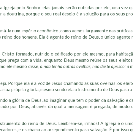
 Igreja pelo Senhor, elas jamais serão nutridas por ele, uma vez q
r a doutrina, porque o seu real desejo é a solução para os seus pr
rmá-la num império econômico, como vemos largamente nas práticas 
s reino dos homens. Ela é agente do reino de Deus, o único agente
e Cristo formado, nutrido e edificado por ele mesmo, para habitaç
 que prega com a vida, enquanto Deus mesmo reúne os seus eleitos 
Como ele mesmo disse,
ainda tenho outras ovelhas, não deste aprisco; a 
eja. Porque ela é a voz de Jesus chamando as suas ovelhas, os elei
 é a sua própria glória, mesmo sendo ela o instrumento de Deus para 
ando a glória de Deus, ao imaginar que tem o poder da salvação e 
inado por Deus, através da qual a mensagem é pregada, de modo 
instrumento do reino de Deus. Lembrem-se, irmãos! A Igreja é o ún
ecadores, e os chama ao arrependimento para salvação. É por isso q