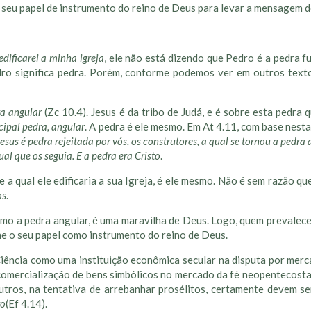
em seu papel de instrumento do reino de Deus para levar a mensagem
edificarei a minha igreja
, ele não está dizendo que Pedro é a pedra 
ro significa pedra. Porém, conforme podemos ver em outros textos
ra angular
(Zc 10.4). Jesus é da tribo de Judá, e é sobre esta pedra
ncipal pedra, angular
. A pedra é ele mesmo. Em At 4.11, com base nesta
Jesus é pedra rejeitada por vós, os construtores, a qual se tornou a pedra
al que os seguia. E a pedra era Cristo
.
e a qual ele edificaria a sua Igreja, é ele mesmo. Não é sem razão 
os
.
como a pedra angular, é uma maravilha de Deus. Logo, quem prevale
he o seu papel como instrumento do reino de Deus.
Ciência como uma instituição econômica secular na disputa por mer
a comercialização de bens simbólicos no mercado da fé neopentecosta
outros, na tentativa de arrebanhar prosélitos, certamente devem s
ro
(Ef 4.14).