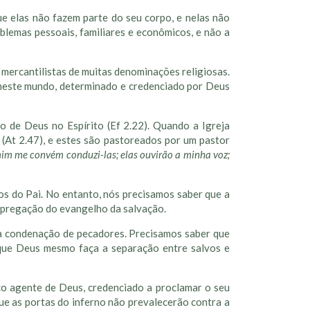
ue elas não fazem parte do seu corpo, e nelas não
oblemas pessoais, familiares e econômicos, e não a
mercantilistas de muitas denominações religiosas.
 neste mundo, determinado e credenciado por Deus
ão de Deus no Espírito (Ef 2.22). Quando a Igreja
(At 2.47), e estes são pastoreados por um pastor
mim me convém conduzi-las; elas ouvirão a minha voz;
tos do Pai. No entanto, nós precisamos saber que a
a pregação do evangelho da salvação.
da condenação de pecadores. Precisamos saber que
que Deus mesmo faça a separação entre salvos e
ico agente de Deus, credenciado a proclamar o seu
ue as portas do inferno não prevalecerão contra a