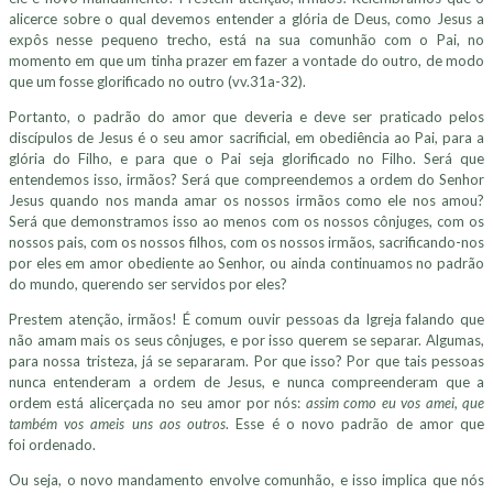
alicerce sobre o qual devemos entender a glória de Deus, como Jesus a
expôs nesse pequeno trecho, está na sua comunhão com o Pai, no
momento em que um tinha prazer em fazer a vontade do outro, de modo
que um fosse glorificado no outro (vv.31a-32).
Portanto, o padrão do amor que deveria e deve ser praticado pelos
discípulos de Jesus é o seu amor sacrificial, em obediência ao Pai, para a
glória do Filho, e para que o Pai seja glorificado no Filho. Será que
entendemos isso, irmãos? Será que compreendemos a ordem do Senhor
Jesus quando nos manda amar os nossos irmãos como ele nos amou?
Será que demonstramos isso ao menos com os nossos cônjuges, com os
nossos pais, com os nossos filhos, com os nossos irmãos, sacrificando-nos
por eles em amor obediente ao Senhor, ou ainda continuamos no padrão
do mundo, querendo ser servidos por eles?
Prestem atenção, irmãos! É comum ouvir pessoas da Igreja falando que
não amam mais os seus cônjuges, e por isso querem se separar. Algumas,
para nossa tristeza, já se separaram. Por que isso? Por que tais pessoas
nunca entenderam a ordem de Jesus, e nunca compreenderam que a
ordem está alicerçada no seu amor por nós:
assim como eu vos amei, que
também vos ameis uns aos outros
. Esse é o novo padrão de amor que
foi ordenado.
Ou seja, o novo mandamento envolve comunhão, e isso implica que nós