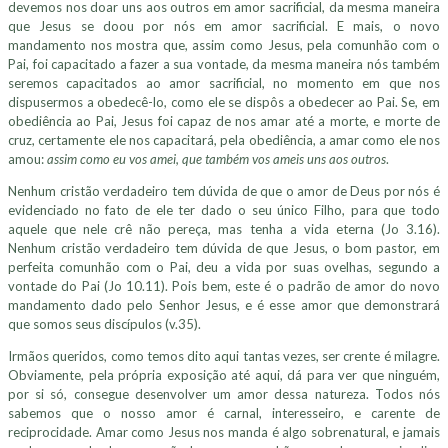
devemos nos doar uns aos outros em amor sacrificial, da mesma maneira
que Jesus se doou por nós em amor sacrificial. E mais, o novo
mandamento nos mostra que, assim como Jesus, pela comunhão com o
Pai, foi capacitado a fazer a sua vontade, da mesma maneira nós também
seremos capacitados ao amor sacrificial, no momento em que nos
dispusermos a obedecê-lo, como ele se dispôs a obedecer ao Pai. Se, em
obediência ao Pai, Jesus foi capaz de nos amar até a morte, e morte de
cruz, certamente ele nos capacitará, pela obediência, a amar como ele nos
amou:
assim como eu vos amei, que também vos ameis uns aos outros
.
Nenhum cristão verdadeiro tem dúvida de que o amor de Deus por nós é
evidenciado no fato de ele ter dado o seu único Filho, para que todo
aquele que nele crê não pereça, mas tenha a vida eterna (Jo 3.16).
Nenhum cristão verdadeiro tem dúvida de que Jesus, o bom pastor, em
perfeita comunhão com o Pai, deu a vida por suas ovelhas, segundo a
vontade do Pai (Jo 10.11). Pois bem, este é o padrão de amor do novo
mandamento dado pelo Senhor Jesus, e é esse amor que demonstrará
que somos seus discípulos (v.35).
Irmãos queridos, como temos dito aqui tantas vezes, ser crente é milagre.
Obviamente, pela própria exposição até aqui, dá para ver que ninguém,
por si só, consegue desenvolver um amor dessa natureza. Todos nós
sabemos que o nosso amor é carnal, interesseiro, e carente de
reciprocidade. Amar como Jesus nos manda é algo sobrenatural, e jamais