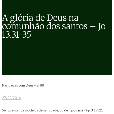
A glória de Deus na
comunhão dos santos – Jo
13.31-35
Nas trevas com Deus – Sl 88
27/02/2016
Sempre somos modelos de santidade, ou de hipocrisia – Fp 3.17-21