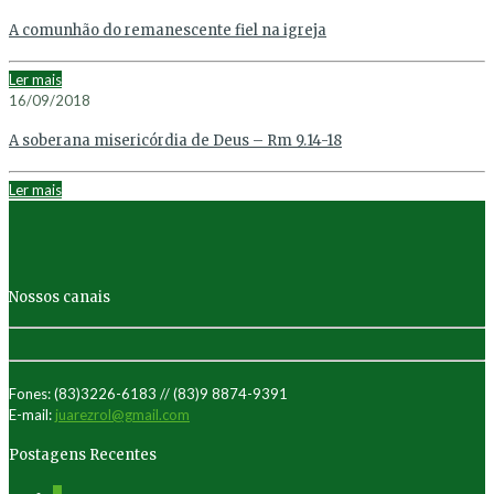
A comunhão do remanescente fiel na igreja
Ler mais
16/09/2018
A soberana misericórdia de Deus – Rm 9.14-18
Ler mais
Nossos canais
Fones: (83)3226-6183 // (83)9 8874-9391
E-mail:
juarezrol@gmail.com
Postagens Recentes