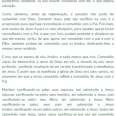
poderemos obedecer, se não houver comunhão com ele, o que implica
salvação.
Como sabemos, antes da regeneração, o pecador não pode ter
comunhão com Deus. Somente Jesus, pelo seu sacrifício na cruz, é a
propiciação para que haja reconciliação e comunhão com o Pai. Pois bem,
este ensino de Jesus é para os seus discípulos, para aqueles que já foram
reconciliados com o Pai, e que, por isso, podem entender e obedecer ao
que ele manda, certos de que, agora, em comunhão com o pai e com o
Filho, também podem ter comunhão com os irmãos, dedicando-lhes o
mesmo amor recebido.
É isso que se espera de nós, irmãos, e nada menos que isso. Comunhão
capaz de demonstrar o amor de Deus em nós, e através de nós, amor
profundo, sacrificial, resultante de um caráter transformado à semelhança
de Jesus. É assim que se manifesta a glória de Deus nos seus santos, no
momento em que a nossa comunhão reflete a comunhão de Jesus com o
Pai.
Maridos sacrificando-se pelas suas esposas, em submissão a Jesus;
esposas sacrificando-se pelos seus maridos, em submissão a Jesus; pais
sacrificando-se pelos seus filhos, em submissão a Jesus; filhos
sacrificando-se pelos seus pais, em submissão a Jesus;
irmãos sacrificando-se uns pelos outros, em submissão a Jesus, todos em
comunhão com Jesus, como Jesus sacrificou-se por nós em comunhão