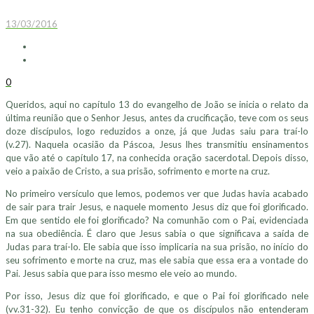
13/03/2016
0
Queridos, aqui no capítulo 13 do evangelho de João se inicia o relato da
última reunião que o Senhor Jesus, antes da crucificação, teve com os seus
doze discípulos, logo reduzidos a onze, já que Judas saiu para traí-lo
(v.27). Naquela ocasião da Páscoa, Jesus lhes transmitiu ensinamentos
que vão até o capítulo 17, na conhecida oração sacerdotal. Depois disso,
veio a paixão de Cristo, a sua prisão, sofrimento e morte na cruz.
No primeiro versículo que lemos, podemos ver que Judas havia acabado
de sair para trair Jesus, e naquele momento Jesus diz que foi glorificado.
Em que sentido ele foi glorificado? Na comunhão com o Pai, evidenciada
na sua obediência. É claro que Jesus sabia o que significava a saída de
Judas para traí-lo. Ele sabia que isso implicaria na sua prisão, no início do
seu sofrimento e morte na cruz, mas ele sabia que essa era a vontade do
Pai. Jesus sabia que para isso mesmo ele veio ao mundo.
Por isso, Jesus diz que foi glorificado, e que o Pai foi glorificado nele
(vv.31-32). Eu tenho convicção de que os discípulos não entenderam