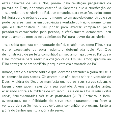
estas palavras de Jesus. Nós, porém, pela revelação progressiva da
palavra de Deus, podemos entendê-la. Sabemos que a crucificação de
Jesus redundou na glória do Pai, que o mandou para esse fim, assim como
foi glória para o próprio Jesus, no momento em que ele demonstrou o seu
poder para se humilhar em obediência à vontade do Pai, no momento em
que ele demonstrou o seu poder para exercer compaixão pelos
pecadores escravizados pelo pecado, e efetivamente demonstrou seu
grande amor ao morreu pelos eleitos do Pai, para louvor da sua glória.
Jesus sabia que esta era a vontade do Pai, e sabia que, como Filho, seria
ele o executante da obra redentora determinada pelo Pai. Que
demonstração de perfeita comunhão! Em seu amor, aprouve ao Pai que o
Filho morresse para redimir a criação caída. Em seu amor, aprouve ao
Filho entregar-se em sacrifício, porque esta era a vontade do Pai.
Irmãos, este é o alicerce sobre o qual devemos entender a glória de Deus
na comunhão dos santos. Observem que não basta saber a vontade de
Deus. A glória de Deus se manifesta quando os seus servos sabem, e
fazem o que sabem segundo a sua vontade. Alguns versículos antes,
ensinando sobre a humildade de um servo, Jesus disse:
Ora, se sabeis estas
coisas, bem-aventurados sois se as praticardes
(v.17). Portanto, a bem-
aventurança, ou a felicidade do servo está exatamente em fazer a
vontade do seu Senhor, o que evidencia comunhão, e proclama tanto a
glória do Senhor quanto a glória do servo.