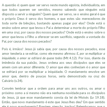
A questão é: quem quer ser servo neste mundo egoísta, individualista, em
que todos querem ser servidos, mesmo sabendo que ninguém está
disposto a servir a ninguém? Quem quer ser servo, se o ensino geral é que
o próprio Deus é servo dos homens, e que estes são merecedores de
toda sorte de bênçãos, bastando apenas pagar por elas? Onde está o
ensino sobre amor que levou o Pai a determinar a morte do próprio Filho
em uma cruz, por causa dos nossos pecados? Onde está o ensino sobre o
amor que levou o Filho a oferecer-se em sacrifício, segundo a vontade do
Pai, por causa dos nossos pecados?
Pois é, irmãos! Jesus já sabia que, por causa dos nossos pecados, esse
amor tenderia a se esfriar, como ele mesmo afirmou:
E, por se multiplicar a
iniquidade, o amor se esfriará de quase todos
(Mt 4.12). Por isso, diante da
iminência da sua paixão, Jesus ordena aos seus discípulos que eles se
amem com um amor diferente. O amor que eles conheciam é o amor que
se esfriará por se multiplicar a iniquidade. O mandamento envolve um
amor que, dentro de poucas horas, seria demonstrado na cruz do
Calvário (v.34).
Convém lembrar que a ordem para amar uns aos outros, ou amar o
próximo como a si mesmo não era nenhuma novidade para os discípulos
de Jesus, já que esse mandamento consta da lei de Moisés (Lv 19.18).
Então, que novo mandamento é este que Jesus lhes deu? Em que sentido
ele é novo mandamento? Prestem atenção, irmãos! Relembramos que o