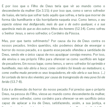
É por isso que o Filho de Deus teria que vir ao mundo como o
descendente da mulher (Gn 3.15); é por isso que, como o servo sofredor
de Isaías, ele teria que sofrer tudo aquilo que sofreu, e teria que morrer de
forma tão humilhante e tão horripilante naquela cruz. Como lemos,
o seu
aspecto estava mui desfigurado, mais do que o de outro qualquer, e a sua
aparência mais do que as dos outros filhos dos homens
(52.14). Como sofreu
o Senhor Jesus, o servo sofredor, o Cordeiro da Páscoa.
Mas, por que tanto sofrimento? Por causa da ira de Deus contra os
nossos pecados. Irmãos queridos, não podemos deixar de enxergar o
horror do nosso pecado, e o quanto esse pecado ofendeu a santidade de
Deus, sendo ele o único capaz de nos apaziguar consigo mesmo. Por isso,
ele enviou o seu próprio Filho para oferecer-se como sacrifício em lugar
de pecadores. Em nosso lugar, como lemos, o servo sofredor
foi oprimido e
humilhado, mas não abriu a boca; como cordeiro foi levado ao matadouro; e,
como ovelha muda perante os seus tosquiadores, ele não abriu a sua boca. (…)
foi cortado da terra dos viventes; por causa da transgressão do meu povo foi ele
ferido
(53.7-8).
Esta é a dimensão do horror do nosso pecado: Foi preciso que o próprio
Deus, na pessoa do Filho, viesse ao mundo como descendente da mulher,
como servo sofredor, como cordeiro para oferecer-se em sacrifício único
capaz de aplacar a ira de Deus, satisfazendo, assim, a sua justiça, e