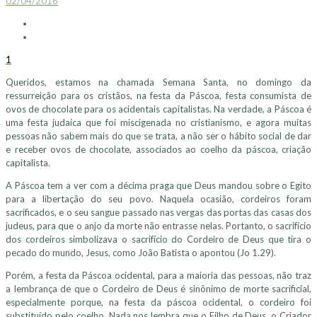
02/04/2016
1
Queridos, estamos na chamada Semana Santa, no domingo da
ressurreição para os cristãos, na festa da Páscoa, festa consumista de
ovos de chocolate para os acidentais capitalistas. Na verdade, a Páscoa é
uma festa judaica que foi miscigenada no cristianismo, e agora muitas
pessoas não sabem mais do que se trata, a não ser o hábito social de dar
e receber ovos de chocolate, associados ao coelho da páscoa, criação
capitalista.
A Páscoa tem a ver com a décima praga que Deus mandou sobre o Egito
para a libertação do seu povo. Naquela ocasião, cordeiros foram
sacrificados, e o seu sangue passado nas vergas das portas das casas dos
judeus, para que o anjo da morte não entrasse nelas. Portanto, o sacrifício
dos cordeiros simbolizava o sacrifício do Cordeiro de Deus que tira o
pecado do mundo, Jesus, como João Batista o apontou (Jo 1.29).
Porém, a festa da Páscoa ocidental, para a maioria das pessoas, não traz
a lembrança de que o Cordeiro de Deus é sinônimo de morte sacrificial,
especialmente porque, na festa da páscoa ocidental, o cordeiro foi
substituído pelo coelho. Nada nos lembra que o Filho de Deus, o Criador