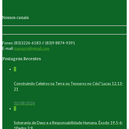
Nossos canais
Fones: (83)3226-6183 // (83)9 8874-9391
E-mail:
juarezrol@gmail.com
Postagens Recentes
0
Construindo Celeiros na Terra ou Tesouros no Céu? Lucas 12.13-
21
02/08/2026
0
Soberania de Deus e a Responsabilidade Humana. Êxodo 19.5-6;
1Pedro 2.9