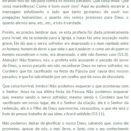
livrando-nos do seu juízo contra os nossos pecados. Que coisa linda! Que
coisa maravilhosa! Como é bom ouvir isso! Aqui eu poderia encerrar a
mensagem enfatizando o lado que tanto gostamos de ouvir nas
pregações humanistas: o quanto nós somos preciosos para Deus, o
quanto ele nos ama, etc., etc., e isto é verdade.
Porém, eu preciso lembrar que, se esta profecia foi dada primeiramente
para Israel, ela se estende para a Igreja, e Isaías faz uma acusação muito
grave. Ele diz que o servo sofredor
era desprezado e o mais rejeitado entre
os homens; homem de dores e que sabe o que é padecer; e como um de quem os
homens esconderam o rosto, era desprezado, e dele não fizemos caso
(53.3).
Atenção! Não fizemos, nós, o profeta está acusando o pecado do povo
de Deus, o nosso pecado em não reconhecer Deus no servo sofredor, no
Cordeiro que foi sacrificado na festa da Páscoa por causa dos nossos
pecados, e que foi substituído por um coelho que dá ovos de chocolate.
Que coisa horrível, irmãos! Não podemos esquecer o que aconteceu com
o Senhor Jesus na sua última festa da Páscoa. Não podemos esquecer
que, mesmo sendo o servo sofredor, mesmo sendo o Cordeiro que foi
sacrificado em nosso lugar, ele é o Senhor da criação, ele é o Senhor da
redenção, ele é o Filho de Deus que morreu, ressuscitou, e que ele
verá o
fruto do penoso trabalho de sua alma, e ficará satisfeito
(53.11).
Não podemos deixar de glorificar o nosso Deus, sabendo que, como ele
prometeu, apesar de nós,
o meu Servo, o Justo, com o seu conhecimento