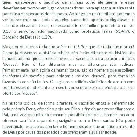
quem estabeleceu o sacrifício de animais como ele queria, e estes
deveriam ser mortos em lugar dos pecadores, para aplacar a sua ira santa
por causa dos pecados do seu povo. Ao longo do relato bíblico, podemos
ver claramente que todos aqueles sacrifícios apenas prefiguravam o
sacrifício eficaz de Jesus, o descendente da mulher prometido em Gn
3.15, o servo sofredor sacrificado como profetizou Isaías (53.4-7), o
Cordeiro de Deus (Jo 1.29).
Mas, por que Jesus teria que sofrer tanto? Por que ele teria que morrer?
Como já dissemos, a história bíblica não é tão diferente da história da
humanidade no que se refere a oferecer sacrifícios para aplacar a ira dos
“deuses”. Não é tão diferente, mas as diferenças são radicais.
Primeiramente, na história da humanidade, são os homens que escolhem
as ofertas de sacrifício para aplacar a ira dos “deuses”, para torná-los
favoráveis aos ofertantes. Ou seja, os sacrifícios são feitos de acordo com
os interesses do ofertante, em seu favor, sendo ele o beneficiado pela sua
oferta aos “deuses”.
Na história bíblica, de forma diferente, o sacrifício eficaz é determinado
pelo próprio Deus, oferecido pelo seu Filho, a fim de nos reconciliar com o
Pai, uma vez que não há nenhuma possibilidade de o homem pecador
oferecer sacrifício capaz de apaziguá-lo com o Deus santo. Não pode
haver qualquer ação ou oferta do homem pecador que aplaque a ira santa
de Deus por causa dos pecados que ofenderam a sua santidade.