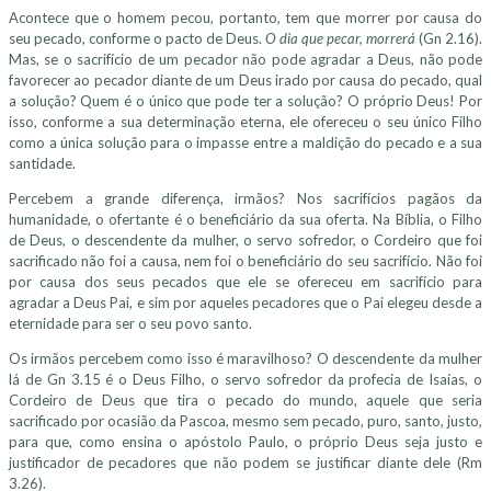
Acontece que o homem pecou, portanto, tem que morrer por causa do
seu pecado, conforme o pacto de Deus.
O dia que pecar, morrerá
(Gn 2.16).
Mas, se o sacrifício de um pecador não pode agradar a Deus, não pode
favorecer ao pecador diante de um Deus irado por causa do pecado, qual
a solução? Quem é o único que pode ter a solução? O próprio Deus! Por
isso, conforme a sua determinação eterna, ele ofereceu o seu único Filho
como a única solução para o impasse entre a maldição do pecado e a sua
santidade.
Percebem a grande diferença, irmãos? Nos sacrifícios pagãos da
humanidade, o ofertante é o beneficiário da sua oferta. Na Bíblia, o Filho
de Deus, o descendente da mulher, o servo sofredor, o Cordeiro que foi
sacrificado não foi a causa, nem foi o beneficiário do seu sacrifício. Não foi
por causa dos seus pecados que ele se ofereceu em sacrifício para
agradar a Deus Pai, e sim por aqueles pecadores que o Pai elegeu desde a
eternidade para ser o seu povo santo.
Os irmãos percebem como isso é maravilhoso? O descendente da mulher
lá de Gn 3.15 é o Deus Filho, o servo sofredor da profecia de Isaías, o
Cordeiro de Deus que tira o pecado do mundo, aquele que seria
sacrificado por ocasião da Pascoa, mesmo sem pecado, puro, santo, justo,
para que, como ensina o apóstolo Paulo, o próprio Deus seja justo e
justificador de pecadores que não podem se justificar diante dele (Rm
3.26).