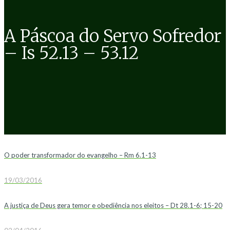
A Páscoa do Servo Sofredor
– Is 52.13 – 53.12
O poder transformador do evangelho – Rm 6.1-13
19/03/2016
A justiça de Deus gera temor e obediência nos eleitos – Dt 28.1-6; 15-20