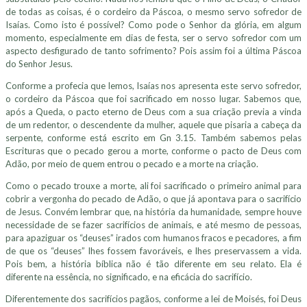
de todas as coisas, é o cordeiro da Páscoa, o mesmo servo sofredor de
Isaías. Como isto é possível? Como pode o Senhor da glória, em algum
momento, especialmente em dias de festa, ser o servo sofredor com um
aspecto desfigurado de tanto sofrimento? Pois assim foi a última Páscoa
do Senhor Jesus.
Conforme a profecia que lemos, Isaías nos apresenta este servo sofredor,
o cordeiro da Páscoa que foi sacrificado em nosso lugar. Sabemos que,
após a Queda, o pacto eterno de Deus com a sua criação previa a vinda
de um redentor, o descendente da mulher, aquele que pisaria a cabeça da
serpente, conforme está escrito em Gn 3.15. Também sabemos pelas
Escrituras que o pecado gerou a morte, conforme o pacto de Deus com
Adão, por meio de quem entrou o pecado e a morte na criação.
Como o pecado trouxe a morte, ali foi sacrificado o primeiro animal para
cobrir a vergonha do pecado de Adão, o que já apontava para o sacrifício
de Jesus. Convém lembrar que, na história da humanidade, sempre houve
necessidade de se fazer sacrifícios de animais, e até mesmo de pessoas,
para apaziguar os “deuses” irados com humanos fracos e pecadores, a fim
de que os “deuses” lhes fossem favoráveis, e lhes preservassem a vida.
Pois bem, a história bíblica não é tão diferente em seu relato. Ela é
diferente na essência, no significado, e na eficácia do sacrifício.
Diferentemente dos sacrifícios pagãos, conforme a lei de Moisés, foi Deus