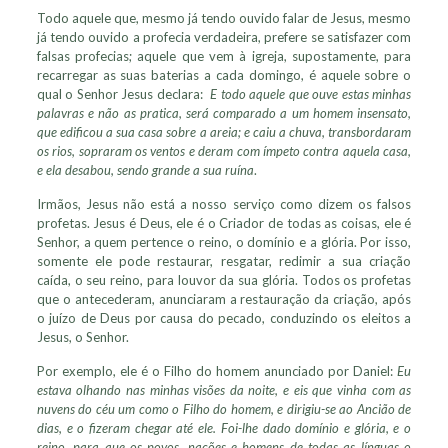
Todo aquele que, mesmo já tendo ouvido falar de Jesus, mesmo
já tendo ouvido a profecia verdadeira, prefere se satisfazer com
falsas profecias; aquele que vem à igreja, supostamente, para
recarregar as suas baterias a cada domingo, é aquele sobre o
qual o Senhor Jesus declara:
E todo aquele que ouve estas minhas
palavras e não as pratica, será comparado a um homem insensato,
que edificou a sua casa sobre a areia; e caiu a chuva, transbordaram
os rios, sopraram os ventos e deram com ímpeto contra aquela casa,
e ela desabou, sendo grande a sua ruína
.
Irmãos, Jesus não está a nosso serviço como dizem os falsos
profetas. Jesus é Deus, ele é o Criador de todas as coisas, ele é
Senhor, a quem pertence o reino, o domínio e a glória. Por isso,
somente ele pode restaurar, resgatar, redimir a sua criação
caída, o seu reino, para louvor da sua glória. Todos os profetas
que o antecederam, anunciaram a restauração da criação, após
o juízo de Deus por causa do pecado, conduzindo os eleitos a
Jesus, o Senhor.
Por exemplo, ele é o Filho do homem anunciado por Daniel:
Eu
estava olhando nas minhas visões da noite, e eis que vinha com as
nuvens do céu um como o Filho do homem, e dirigiu-se ao Ancião de
dias, e o fizeram chegar até ele. Foi-lhe dado domínio e glória, e o
reino, para que os povos, nações e homens de todas as línguas o