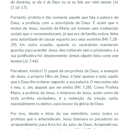
da doutrina, se ela é de Deus ou se eu falo por mim mesmo
(Jo
(7.16-17).
Portanto, profeta é tão-somente aquele que fala a palavra de
Deus, a profecia, com a autoridade de Deus. É assim que o
ensino de Jesus, nascido de Maria, um homem sem credenciais
sociais que o recomendassem, já que era de família pobre, tinha
uma autoridade de causar espanto aos seus ouvintes (Mt 7.28-
29). Em outra ocasião, quando os sacerdotes mandaram
guardas para prender Jesus, eles voltaram sem o prisioneiro, e a
sua justificativa foi simplesmente:
Jamais alguém falou como este
homem
(Jo 7.46).
Percebem, irmãos? O papel de um profeta de Deus, a exemplo
de Jesus, o próprio Filho de Deus, é falar apenas e tudo aquilo
que o Deus lhe ordenar segundo a sua palavra:
O meu ensino não
é meu, e, sim, daquele que me enviou
(Mt 7.28). Como Profeta
Maior, a profecia de Jesus, o interesse de Jesus, assim como de
todo profeta verdadeiro, é a redenção da criação caída,
especialmente os eleitos, para louvor da glória de Deus.
Por isso, desde o início do seu ministério, como todos os
profetas que o antecederam, Jesus chamava os pecadores ao
arrependimento para livrá-los do juízo de Deus:
Arrependei-vos,