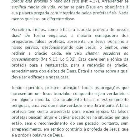
porque está próximo o reino dos céus
(Mt 4.17). Arrepender-se
significa mudar de vida, voltar-se para Deus em obediência à
sua palavra pregada com integridade pelos profetas fieis. Nada
menos que isso, ou diferente disso.
Percebem, irmãos, como é falsa a suposta profecia de nossos
dias? De forma enganosa, a maioria esmagadora dos
pregadores, falsos profetas, apresenta um Jesus bonzinho a
nosso serviço, desconsiderando que Jesus, o Senhor, veio
redimir a criação caída, ele veio
chamar pecadores ao
arrependimento
(Mt 9.13; Lc 5.32). Esta deve ser a tônica da
profecia para a restauração, para a redenção da criação,
especialmente dos eleitos de Deus. Esta é a rocha sobre a qual
deve ser edificada a nossa casa.
Irmãos queridos, prestem atenção! Todas as pregações que
apresentam um Jesus bonzinho, conquanto sejam verdadeiras
em alguma medida, são totalmente falsas e extremamente
perigosas, uma vez que meia-verdade é mentira inteira. A falsa
profecia tem cunho proselitista para encher igrejas. Os falsos
profetas buscam atrair e cativar pecadores na situação em que
estão, sem o reconhecimento do seu pecado, portanto, sem
arrependimento, em sentido contrário à profecia de Jesus, que
é a própria palavra de Deus.