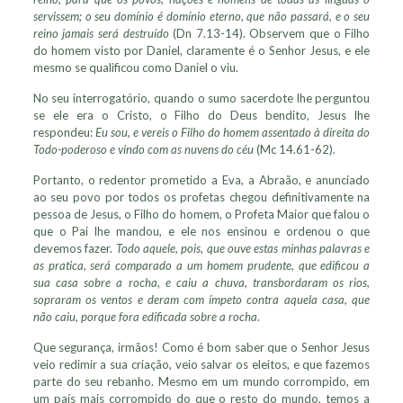
servissem; o seu domínio é domínio eterno, que não passará, e o seu
reino jamais será destruído
(Dn 7.13-14). Observem que o Filho
do homem visto por Daniel, claramente é o Senhor Jesus, e ele
mesmo se qualificou como Daniel o viu.
No seu interrogatório, quando o sumo sacerdote lhe perguntou
se ele era o Cristo, o Filho do Deus bendito, Jesus lhe
respondeu:
Eu sou, e vereis o Filho do homem assentado à direita do
Todo-poderoso e vindo com as nuvens do céu
(Mc 14.61-62).
Portanto, o redentor prometido a Eva, a Abraão, e anunciado
ao seu povo por todos os profetas chegou definitivamente na
pessoa de Jesus, o Filho do homem, o Profeta Maior que falou o
que o Pai lhe mandou, e ele nos ensinou e ordenou o que
devemos fazer.
Todo aquele, pois, que ouve estas minhas palavras e
as pratica, será comparado a um homem prudente, que edificou a
sua casa sobre a rocha, e caiu a chuva, transbordaram os rios,
sopraram os ventos e deram com ímpeto contra aquela casa, que
não caiu, porque fora edificada sobre a rocha
.
Que segurança, irmãos! Como é bom saber que o Senhor Jesus
veio redimir a sua criação, veio salvar os eleitos, e que fazemos
parte do seu rebanho. Mesmo em um mundo corrompido, em
um país mais corrompido do que o resto do mundo, temos a