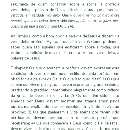
segurança de quem construiu sobre a rocha, a profecia
verdadeira, a palavra de Deus, o Senhor Jesus, que disse:
Em
verdade, em verdade vos digo: Quem ouve a minha palavra e crê
naquele que me enviou, tem a vida eterna, não entra em juízo, mas
passará da morte para a vida
(Jo 5.24).
Ah! Irmãos, como é bom ouvir a palavra de Deus e discernir a
verdadeira profecia. Agora, a questão vital é: Como podemos
saber quem são aqueles que edificaram sobre a rocha, que
estão na condição de ouvir e discernir a profecia verdadeira, a
palavra de Jesus?
É simples: Os que discernem a profecia devem expressar esta
condição através de um novo estilo de vida prática, em
obediência à palavra de Deus: O que isso quer dizer? 1) Os que
sabem que vivem pela graça, devem expressar a graça recebida,
praticando a gratidão, contribuindo alegremente como reflexo
da graça de Deus em sua vida; 2) Os que têm sido muito
amados por Deus, devem mostrar um grande amor pelos
outros, materializando o amor recebido, através do serviço ao
próximo; 3) Os que ganharam a vida eterna por terem sido
perdoados, devem perdoar com o mesmo perdão que
receberam; 4) Os que conhecem a Deus como o Pai celestial,
devem viver satisfeitos com as suas provisões, na forma e na