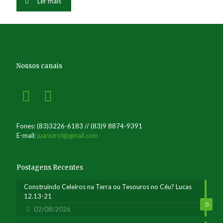
Ler mais
Nossos canais
Fones: (83)3226-6183 // (83)9 8874-9391
E-mail:
juarezrol@gmail.com
Postagens Recentes
Construindo Celeiros na Terra ou Tesouros no Céu? Lucas
12.13-21
0
02/08/2026