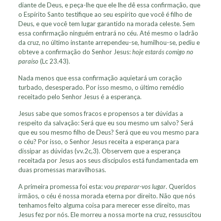
diante de Deus, e peça-lhe que ele lhe dê essa confirmação, que
o Espírito Santo testifique ao seu espírito que você é filho de
Deus, e que você tem lugar garantido na morada celeste. Sem
essa confirmação ninguém entrará no céu. Até mesmo o ladrão
da cruz, no último instante arrependeu-se, humilhou-se, pediu e
obteve a confirmação do Senhor Jesus:
hoje estarás comigo no
paraíso
(Lc 23.43).
Nada menos que essa confirmação aquietará um coração
turbado, desesperado. Por isso mesmo, o último remédio
receitado pelo Senhor Jesus é a esperança.
Jesus sabe que somos fracos e propensos a ter dúvidas a
respeito da salvação: Será que eu sou mesmo um salvo? Será
que eu sou mesmo filho de Deus? Será que eu vou mesmo para
o céu? Por isso, o Senhor Jesus receita a esperança para
dissipar as dúvidas (vv.2c,3). Observem que a esperança
receitada por Jesus aos seus discípulos está fundamentada em
duas promessas maravilhosas.
A primeira promessa foi esta:
vou preparar-vos lugar
. Queridos
irmãos, o céu é nossa morada eterna por direito. Não que nós
tenhamos feito alguma coisa para merecer esse direito, mas
Jesus fez por nós. Ele morreu a nossa morte na cruz, ressuscitou