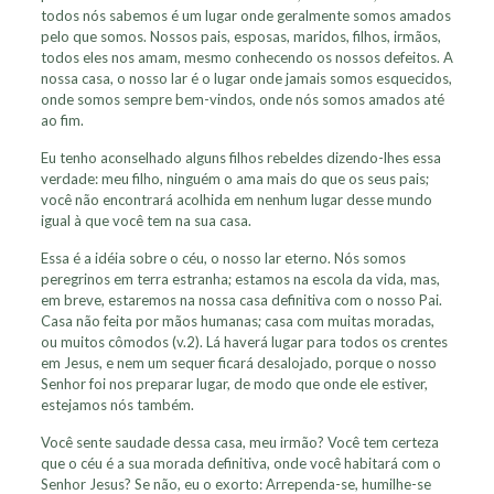
todos nós sabemos é um lugar onde geralmente somos amados
pelo que somos. Nossos pais, esposas, maridos, filhos, irmãos,
todos eles nos amam, mesmo conhecendo os nossos defeitos. A
nossa casa, o nosso lar é o lugar onde jamais somos esquecidos,
onde somos sempre bem-vindos, onde nós somos amados até
ao fim.
Eu tenho aconselhado alguns filhos rebeldes dizendo-lhes essa
verdade: meu filho, ninguém o ama mais do que os seus pais;
você não encontrará acolhida em nenhum lugar desse mundo
igual à que você tem na sua casa.
Essa é a idéia sobre o céu, o nosso lar eterno. Nós somos
peregrinos em terra estranha; estamos na escola da vida, mas,
em breve, estaremos na nossa casa definitiva com o nosso Pai.
Casa não feita por mãos humanas; casa com muitas moradas,
ou muitos cômodos (v.2). Lá haverá lugar para todos os crentes
em Jesus, e nem um sequer ficará desalojado, porque o nosso
Senhor foi nos preparar lugar, de modo que onde ele estiver,
estejamos nós também.
Você sente saudade dessa casa, meu irmão? Você tem certeza
que o céu é a sua morada definitiva, onde você habitará com o
Senhor Jesus? Se não, eu o exorto: Arrependa-se, humilhe-se