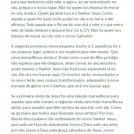
para que tenhamos vida nele, e agora, ao ser entronizado no
céu, prepara o nosso lugar. Não há quem nos impeça de morar
no céu, irmãos. Quem garante isso é o Senhor Jesus Cristo,
aquele a quem foi dado todo poder no céu e na terra, e ele
afirmou:
Todo aquele que o Pai me dá, esse virá a mim; e o que vem a
mim, de modo nenhum o lançarei fora
(Jo 6.37). Não há quem nos
impeça de morar no céu com o nosso Salvador.
A segunda promessa nesse pequeno trecho é:
E quando eu for e
vos preparar lugar, voltarei e vos receberei para mim mesmo
. Que
coisa maravilhosa, irmãos! Assim como o pai do filho pródigo
não esperou que ele chegasse, antes correu ao seu encontro,
assim mesmo o Senhor Jesus não ficará nos esperando lá no
céu. Ele virá nos buscar aqui. Os mortos serão ressuscitados e
os vivos terão seus corpos transformados, adequados à nova
morada de glória com o Senhor, que virá nos buscar aqui.
Se a primeira vinda de Jesus foi uma bênção maravilhosa para
aqueles que nele creram, a segunda vinda será mais maravilhosa
ainda, para aqueles que têm certeza de que irão com ele. Como
eu gostaria que todos aqui tivessem essa certeza! Por isso,
diante dessa palavra tão estimulante do nosso Senhor Jesus,
que cada um faça um autoexame, louve a Deus pelo seu amor
por nós; louve a Deus pela graça salvadora de Jesus, nosso