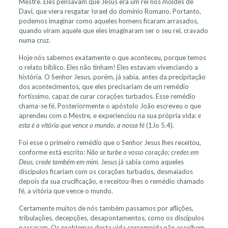
Mestre. Eles pensavam que Jesus era um rei nos moldes de
Davi, que viera resgatar Israel do domínio Romano. Portanto,
podemos imaginar como aqueles homens ficaram arrasados,
quando viram aquele que eles imaginaram ser o seu rei, cravado
numa cruz.
Hoje nós sabemos exatamente o que aconteceu, porque temos
o relato bíblico. Eles não tinham! Eles estavam vivenciando a
história. O Senhor Jesus, porém, já sabia, antes da precipitação
dos acontecimentos, que eles precisariam de um remédio
fortíssimo, capaz de curar corações turbados. Esse remédio
chama-se fé. Posteriormente o apóstolo João escreveu o que
aprendeu com o Mestre, e experienciou na sua própria vida:
e
esta é a vitória que vence o mundo, a nossa fé
(1Jo 5.4).
Foi esse o primeiro remédio que o Senhor Jesus lhes receitou,
conforme está escrito:
Não se turbe o vosso coração; credes em
Deus, crede também em mim
. Jesus já sabia como aqueles
discípulos ficariam com os corações turbados, desmaiados
depois da sua crucificação, e receitou-lhes o remédio chamado
fé, a vitória que vence o mundo.
Certamente muitos de nós também passamos por aflições,
tribulações, decepções, desapontamentos, como os discípulos
passaram. Os problemas desta vida corrompida não escolhem