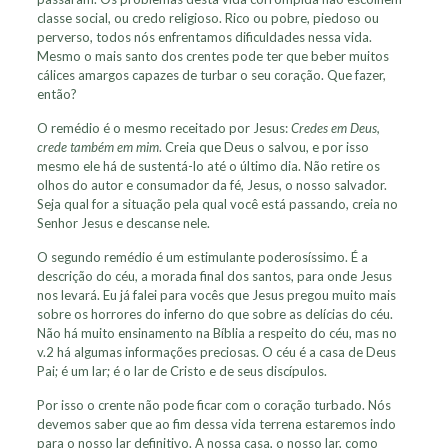
classe social, ou credo religioso. Rico ou pobre, piedoso ou
perverso, todos nós enfrentamos dificuldades nessa vida.
Mesmo o mais santo dos crentes pode ter que beber muitos
cálices amargos capazes de turbar o seu coração. Que fazer,
então?
O remédio é o mesmo receitado por Jesus:
Credes em Deus,
crede também em mim
. Creia que Deus o salvou, e por isso
mesmo ele há de sustentá-lo até o último dia. Não retire os
olhos do autor e consumador da fé, Jesus, o nosso salvador.
Seja qual for a situação pela qual você está passando, creia no
Senhor Jesus e descanse nele.
O segundo remédio é um estimulante poderosíssimo. É a
descrição do céu, a morada final dos santos, para onde Jesus
nos levará. Eu já falei para vocês que Jesus pregou muito mais
sobre os horrores do inferno do que sobre as delícias do céu.
Não há muito ensinamento na Bíblia a respeito do céu, mas no
v.2 há algumas informações preciosas. O céu é a casa de Deus
Pai; é um lar; é o lar de Cristo e de seus discípulos.
Por isso o crente não pode ficar com o coração turbado. Nós
devemos saber que ao fim dessa vida terrena estaremos indo
para o nosso lar definitivo. A nossa casa, o nosso lar, como