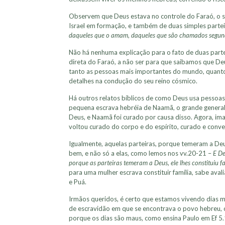
Observem que Deus estava no controle do Faraó, o 
Israel em formação, e também de duas simples partei
daqueles que o amam, daqueles que são chamados segund
Não há nenhuma explicação para o fato de duas part
direta do Faraó, a não ser para que saibamos que D
tanto as pessoas mais importantes do mundo, quanto
detalhes na condução do seu reino cósmico.
Há outros relatos bíblicos de como Deus usa pessoas 
pequena escrava hebréia de Naamã, o grande general 
Deus, e Naamã foi curado por causa disso. Agora, i
voltou curado do corpo e do espírito, curado e conv
Igualmente, aquelas parteiras, porque temeram a De
bem, e não só a elas, como lemos nos vv.20-21 –
E De
porque as parteiras temeram a Deus, ele lhes constituiu f
para uma mulher escrava constituir família, sabe ava
e Puá.
Irmãos queridos, é certo que estamos vivendo dias 
de escravidão em que se encontrava o povo hebreu, 
porque os dias são maus, como ensina Paulo em Ef 5.1