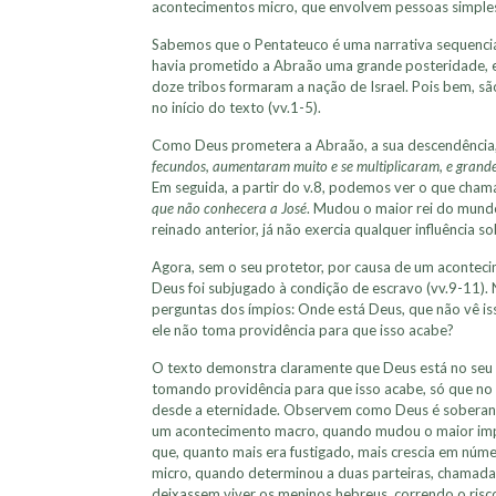
acontecimentos micro, que envolvem pessoas simple
Sabemos que o Pentateuco é uma narrativa sequenci
havia prometido a Abraão uma grande posteridade, e de
doze tribos formaram a nação de Israel. Pois bem, são
no início do texto (vv.1-5).
Como Deus prometera a Abraão, a sua descendência, o
fecundos, aumentaram muito e se multiplicaram, e grande
Em seguida, a partir do v.8, podemos ver o que ch
que não conhecera a José
. Mudou o maior rei do mundo
reinado anterior, já não exercia qualquer influência s
Agora, sem o seu protetor, por causa de um acontec
Deus foi subjugado à condição de escravo (vv.9-11).
perguntas dos ímpios: Onde está Deus, que não vê is
ele não toma providência para que isso acabe?
O texto demonstra claramente que Deus está no seu t
tomando providência para que isso acabe, só que no
desde a eternidade. Observem como Deus é soberano 
um acontecimento macro, quando mudou o maior imp
que, quanto mais era fustigado, mais crescia em núm
micro, quando determinou a duas parteiras, chamada
deixassem viver os meninos hebreus, correndo o risco