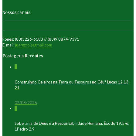
Nossos canais
Fones: (83)3226-6183 // (83)9 8874-9391
E-mail:
juarezrol@gmail.com
Postagens Recentes
0
Construindo Celeiros na Terra ou Tesouros no Céu? Lucas 12.13-
21
02/08/2026
0
Soberania de Deus e a Responsabilidade Humana. Êxodo 19.5-6;
1Pedro 2.9