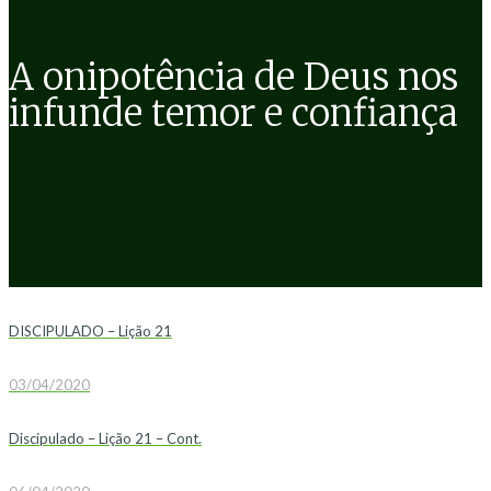
A onipotência de Deus nos
infunde temor e confiança
DISCIPULADO – Lição 21
03/04/2020
Discipulado – Lição 21 – Cont.