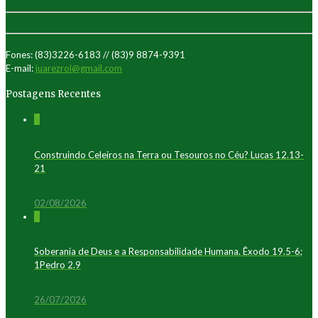
Fones: (83)3226-6183 // (83)9 8874-9391
E-mail:
juarezrol@gmail.com
Postagens Recentes
0
Construindo Celeiros na Terra ou Tesouros no Céu? Lucas 12.13-
21
02/08/2026
0
Soberania de Deus e a Responsabilidade Humana. Êxodo 19.5-6;
1Pedro 2.9
26/07/2026