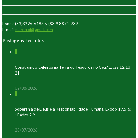
Fones: (83)3226-6183 // (83)9 8874-9391
E-mail:
juarezrol@gmail.com
Postagens Recentes
0
Construindo Celeiros na Terra ou Tesouros no Céu? Lucas 12.13-
21
02/08/2026
0
Soberania de Deus e a Responsabilidade Humana. Êxodo 19.5-6;
1Pedro 2.9
26/07/2026