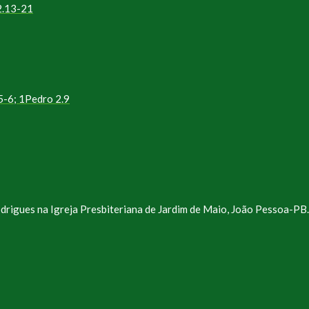
2.13-21
5-6; 1Pedro 2.9
drigues na Igreja Presbiteriana de Jardim de Maio, João Pessoa-PB.