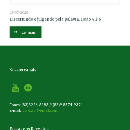
19/07/2026
Discernindo e julgando pela palavra. 1João 4.1-6
Ler mais
Nossos canais
Fones: (83)3226-6183 // (83)9 8874-9391
E-mail:
juarezrol@gmail.com
Postagens Recentes