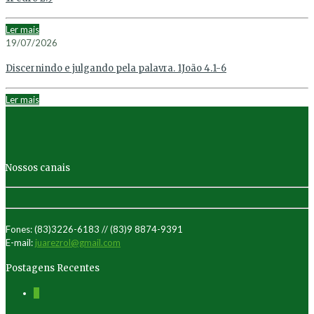
Ler mais
19/07/2026
Discernindo e julgando pela palavra. 1João 4.1-6
Ler mais
Nossos canais
Fones: (83)3226-6183 // (83)9 8874-9391
E-mail:
juarezrol@gmail.com
Postagens Recentes
0