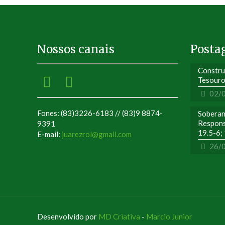
Nossos canais
Posta
Constru
Tesouro
02/
Fones: (83)3226-6183 // (83)9 8874-
Soberan
Respons
9391
19.5-6;
E-mail:
juarezrol@gmail.com
26/
Desenvolvido por
MD Criativa
-
Marcio Junior