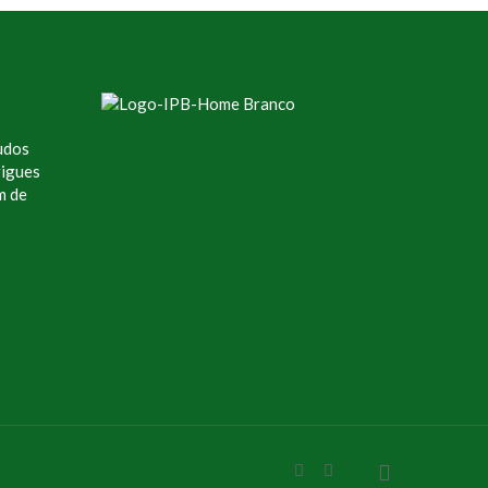
udos
rigues
m de