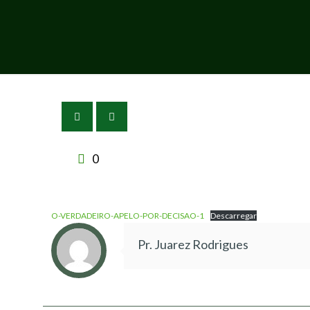
0
O-VERDADEIRO-APELO-POR-DECISAO-1
Descarregar
Pr. Juarez Rodrigues