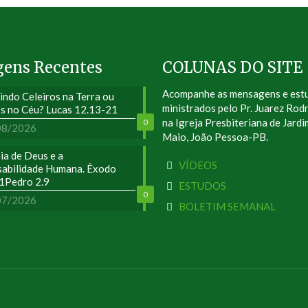
gens Recentes
COLUNAS DO SITE
Acompanhe as mensagens e est
indo Celeiros na Terra ou
ministrados pelo Pr. Juarez Rod
s no Céu? Lucas 12.13-21
na Igreja Presbiteriana de Jardi
0
08/2026
Maio, João Pessoa-PB.
ia de Deus e a
VÍDEOS
abilidade Humana. Êxodo
 1Pedro 2.9
ESTUDOS
0
07/2026
BOLETIM SEMANAL