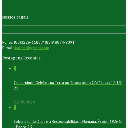
Nossos canais
Fones: (83)3226-6183 // (83)9 8874-9391
E-mail:
juarezrol@gmail.com
Postagens Recentes
0
Construindo Celeiros na Terra ou Tesouros no Céu? Lucas 12.13-
21
02/08/2026
0
Soberania de Deus e a Responsabilidade Humana. Êxodo 19.5-6;
1Pedro 2.9