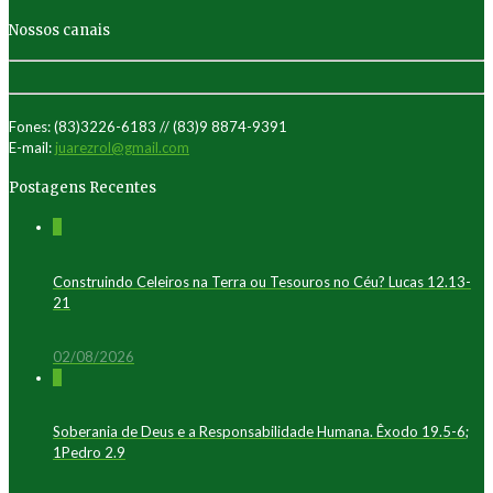
Nossos canais
Fones: (83)3226-6183 // (83)9 8874-9391
E-mail:
juarezrol@gmail.com
Postagens Recentes
0
Construindo Celeiros na Terra ou Tesouros no Céu? Lucas 12.13-
21
02/08/2026
0
Soberania de Deus e a Responsabilidade Humana. Êxodo 19.5-6;
1Pedro 2.9