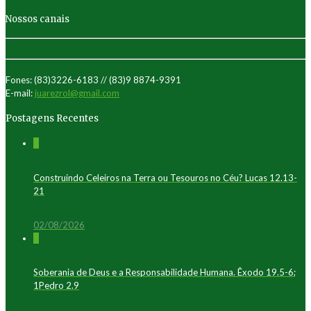
Nossos canais
Fones: (83)3226-6183 // (83)9 8874-9391
E-mail:
juarezrol@gmail.com
Postagens Recentes
0
Construindo Celeiros na Terra ou Tesouros no Céu? Lucas 12.13-
21
02/08/2026
0
Soberania de Deus e a Responsabilidade Humana. Êxodo 19.5-6;
1Pedro 2.9