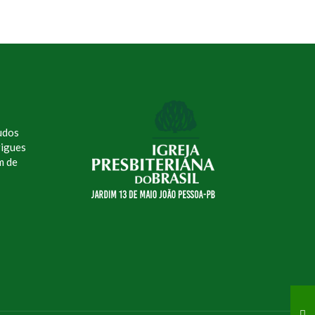
udos
rigues
m de