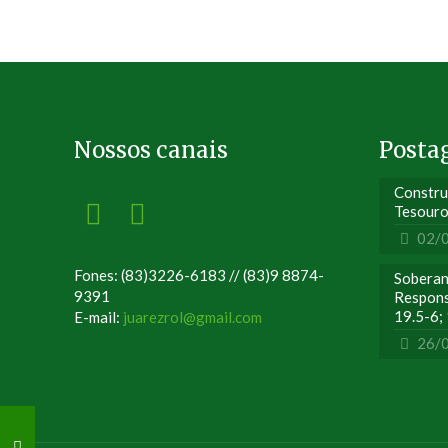
Nossos canais
Posta
Constru
Tesouro
02/
Fones: (83)3226-6183 // (83)9 8874-
Soberan
9391
Respons
19.5-6;
E-mail:
juarezrol@gmail.com
26/