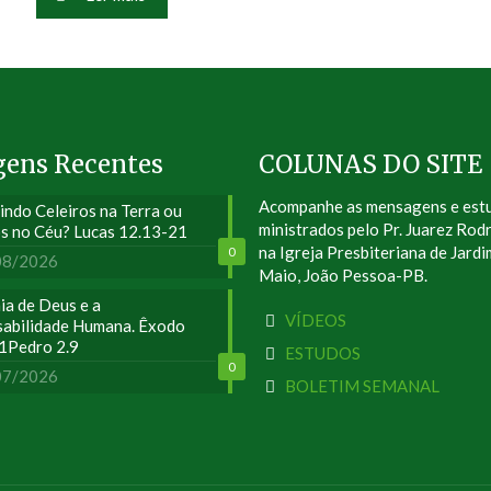
gens Recentes
COLUNAS DO SITE
Acompanhe as mensagens e est
indo Celeiros na Terra ou
ministrados pelo Pr. Juarez Rod
s no Céu? Lucas 12.13-21
na Igreja Presbiteriana de Jardi
0
08/2026
Maio, João Pessoa-PB.
ia de Deus e a
VÍDEOS
abilidade Humana. Êxodo
 1Pedro 2.9
ESTUDOS
0
07/2026
BOLETIM SEMANAL