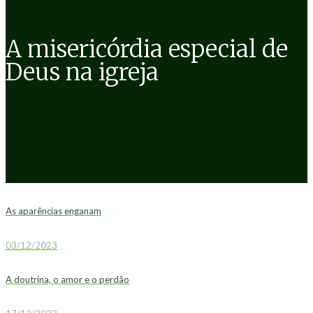
A misericórdia especial de
Deus na igreja
As aparências enganam
03/12/2023
A doutrina, o amor e o perdão