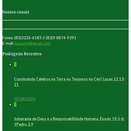
Nossos canais
Fones: (83)3226-6183 // (83)9 8874-9391
E-mail:
juarezrol@gmail.com
Postagens Recentes
0
Construindo Celeiros na Terra ou Tesouros no Céu? Lucas 12.13-
21
02/08/2026
0
Soberania de Deus e a Responsabilidade Humana. Êxodo 19.5-6;
1Pedro 2.9