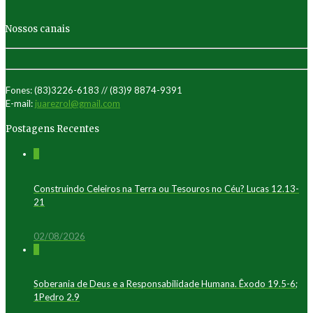
Nossos canais
Fones: (83)3226-6183 // (83)9 8874-9391
E-mail:
juarezrol@gmail.com
Postagens Recentes
0
Construindo Celeiros na Terra ou Tesouros no Céu? Lucas 12.13-
21
02/08/2026
0
Soberania de Deus e a Responsabilidade Humana. Êxodo 19.5-6;
1Pedro 2.9