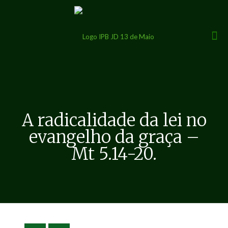
A radicalidade da lei no
evangelho da graça –
Mt 5.14-20.