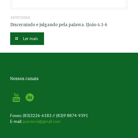
19/07/2026
Discernindo e julgando pela palavra. 1João 4.1-6
Ler mais
Nossos canais
Fones: (83)3226-6183 // (83)9 8874-9391
E-mail:
juarezrol@gmail.com