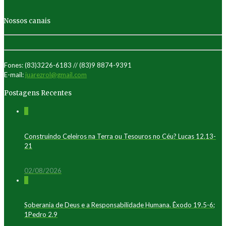
Nossos canais
Fones: (83)3226-6183 // (83)9 8874-9391
E-mail:
juarezrol@gmail.com
Postagens Recentes
0
Construindo Celeiros na Terra ou Tesouros no Céu? Lucas 12.13-
21
02/08/2026
0
Soberania de Deus e a Responsabilidade Humana. Êxodo 19.5-6;
1Pedro 2.9