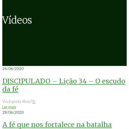
Vídeos
26/06/2020
DISCIPULADO – Lição 34 – O escudo
da fé
Você gosta disso?
0
Ler mais
28/06/2020
A fé que nos fortalece na batalha