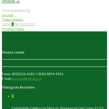
Aula 2
Você gosta disso?
0
Ler mais
Página anterior
1
2
3
4
5
6
7
8
9
10
11
12
13
Próxima Página
Nossos canais
Fones: (83)3226-6183 // (83)9 8874-9391
E-mail:
juarezrol@gmail.com
Postagens Recentes
0
Construindo Celeiros na Terra ou Tesouros no Céu? Lucas 12.13-